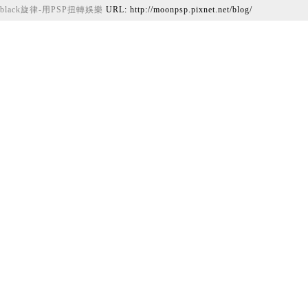
black旋律-用PSP扭轉娛樂
URL: http://moonpsp.pixnet.net/blog/